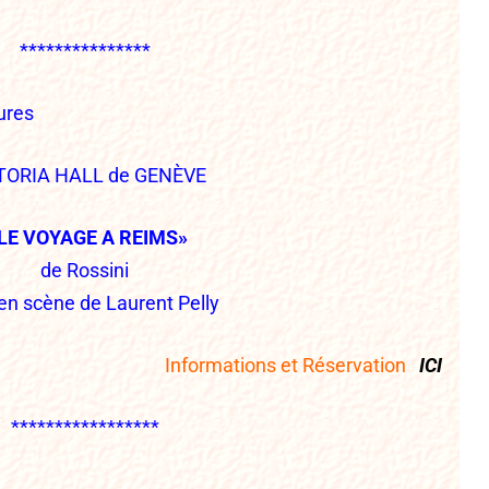
***************
ures
TORIA HALL de GENÈVE
 LE VOYAGE A REIMS»
de Rossini
en scène de Laurent Pelly
Informations et Réservation
ICI
*****************