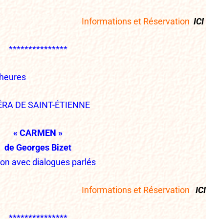
Informations et Réservation
I
C
I
***************
heures
ÉRA DE SAINT-ÉTIENNE
« CARMEN »
de Georges Bizet
ion avec dialogues parlés
Informations et Réservatio
n
I
C
I
***************