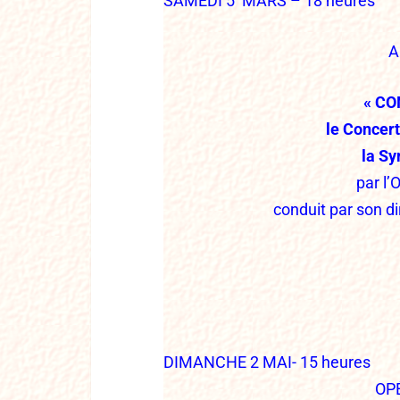
SAMEDI 5 MARS – 18 heures
A
« C
le Concer
la Sy
par l’
conduit par son d
DIMANCHE 2 MAI- 15 heures
OP