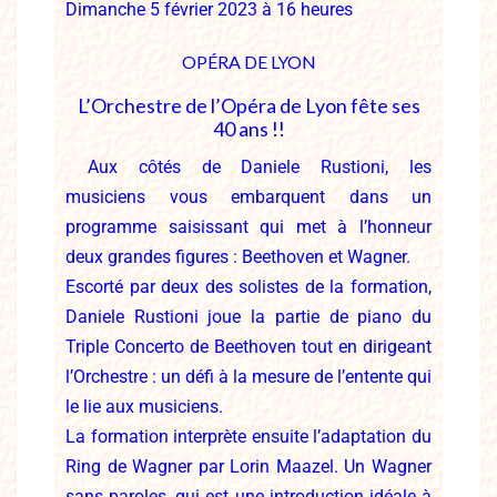
Dimanche 5 février 2023 à 16 heures
OPÉRA DE LYON
L’Orchestre de l’Opéra de Lyon fête ses
40 ans
!
!
Aux côtés de
Daniele Rustioni, les
musiciens vous embarquent dans un
programme
saisissant qui met à l’honneur
deux grandes
figures :
Beethoven et Wagner.
Escorté par deux des solistes de la formation,
Daniele Rustioni joue la
partie de piano
du
Triple Co
ncerto
de Beethoven tout en
dirigeant
l’Orchestre : un défi à la mesure de
l’entente qui
le lie aux musiciens.
La formation interprète ensuite l’adaptation
du
Ring
de Wagner par
Lorin Maazel
. Un
Wagner
sans paroles, qui est une introduction idéale à