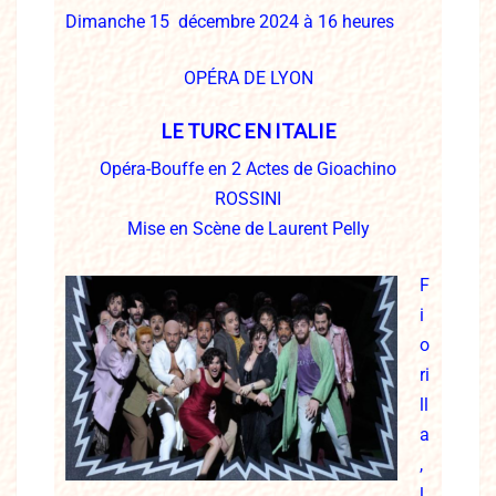
Dimanche 15 décembre
2024 à 16 heures
O
PÉRA DE LYON
LE TURC EN ITALIE
Opéra-Bouffe en 2 Actes de Gioachino
ROSSINI
Mise en Scène de Laurent Pelly
F
i
o
ri
ll
a
,
l