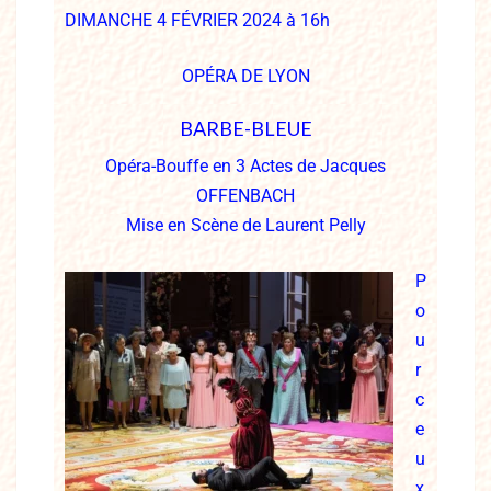
DIMANCHE 4 FÉVRIER 2024 à 16h
OPÉRA DE LYON
BARBE-BLEUE
Opéra-Bouffe en 3 Actes de Jacques
OFFENBACH
Mise en Scène de Laurent Pelly
P
o
u
r
c
e
u
x