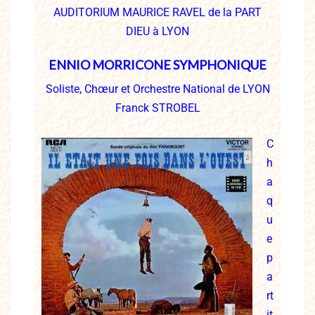
AUDITORIUM MAURICE RAVEL de la PART
DIEU à
LYON
ENNIO MORRICONE SYMPHONIQUE
Soliste, Chœur et Orchestre National de LYON
Franck STROBEL
C
h
a
q
u
e
p
a
rt
it