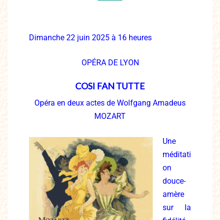
Dimanche 22 juin
2025 à 16 heures
O
PÉRA DE LYON
COSI FAN TUTTE
Opéra en deux actes de Wolfgang Amadeus
MOZART
Une
méditati
on
douce-
amère
sur la