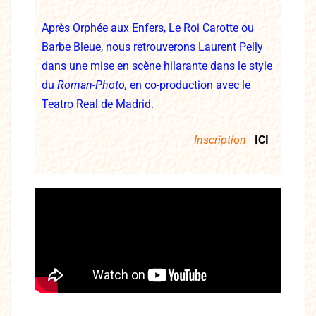
Après Orphée aux Enfers, Le Roi Carotte ou
Barbe Bleue, nous retrouverons Laurent Pelly
dans une mise en scène hilarante dans le style
du
Roman-Photo,
en co-production avec le
Teatro Real de Madrid.
Inscription
ICI