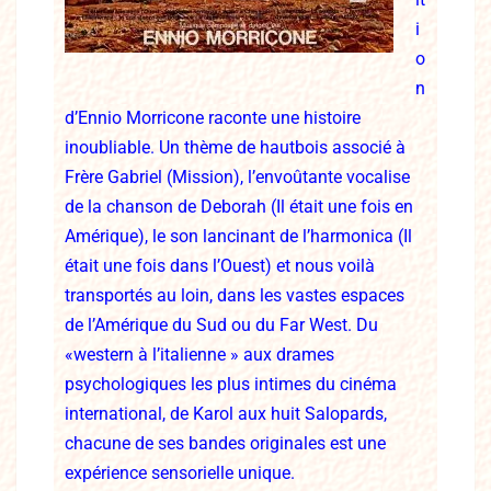
i
o
n
d’Ennio Morricone raconte une histoire
inoubliable. Un thème de hautbois associé
à
Frère Gabriel (
Mission), l’envoûtante vocalise
de la chanson de Deborah (
Il était une fois en
Amérique),
le son lancinant de l’harmonica (
Il
était une fois dans l’Ouest) et nous
voilà
transportés au loin, dans les vastes espaces
de l’Amérique du Sud
ou du Far West. Du
«
western à l’italienne » aux drames
psychologiques
les plus intimes du cinéma
international, de
Karol aux
huit Salopards,
chacune de ses bandes originales est une
expérience sensorielle unique.