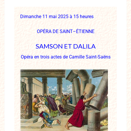
Dimanche 11 mai 2025 à 15 heures
OP
É
RA DE
S
AINT
–
É
TIENNE
SAMSON ET DALILA
Opéra en trois actes de Camille Saint-Saëns