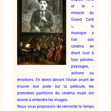
et le «
miracle du
Grand Café
», la
musique a
fait son
cinéma en
étant tour à
tour paroles,
paysages,
actions ou
émotions. En direct devant l’écran avant de
trouver leur piste sur la pellicule, les
premières partitions du cinéma muet ont
donné à entendre les images.
Nous vous proposons de remonter le temps