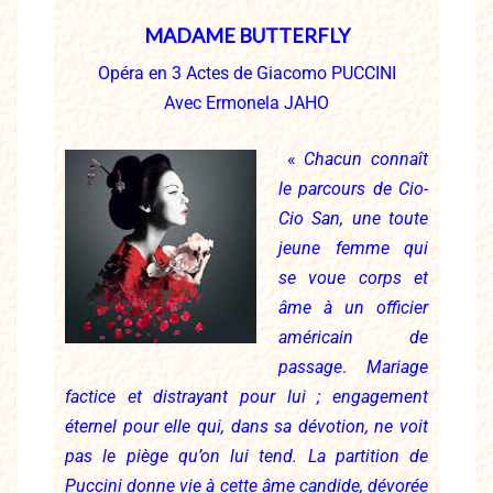
MADAME BUTTERFLY
Opéra en 3 Actes de Giacomo PUCCINI
Avec Ermonela JAHO
«
Chacun connaît
le parcours de Cio-
Cio San, une toute
jeune femme qui
se voue corps et
âme à un officier
américain de
passage
.
Mariage
factice et distrayant pour lui ; engagement
éternel pour elle qui, dans sa dévotion, ne voit
pas le piège qu’on lui tend. La partition de
Puccini donne vie à cette âme candide, dévorée